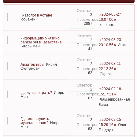
2024-03-27
2
Гнатолог в Астане
собакен
10:07:00
2887
хазинок
информацию о казино
2024-03-23
2
banzai bet в Казахстане
23:10:56
Astar
Игорь Мен
41
2024-03-11
2
Авиатор игры
Кирил
Султанович
22:12:26
62
Olganik
2024-02-18
2
где лучше играть?
Игорь
15:17:21
Мен
67
Ламинированная
Лама
Где мжно купить
2024-02-15
3
мужськое поло?
Игорь
15:29:16
Олег
Мен
63
Газдрун